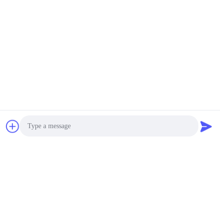
가입하세요
Photo
친절하게 미안하지만, 정기적으로 업데이트된 인용은 우리에게
Video Call
당신의 이메일을 남겨둡니다, 우리가 그렇게 하기 위해 곧 당신
과 연락할 것입니다 가장 라스테스트 카탈로그를 제공하세요.