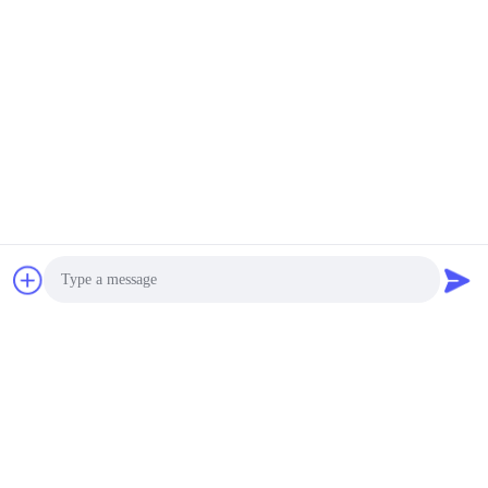
가입하세요
Photo
친절하게 미안하지만, 정기적으로 업데이트된 인용은 우리에게
Video Call
당신의 이메일을 남겨둡니다, 우리가 그렇게 하기 위해 곧 당신
과 연락할 것입니다 가장 라스테스트 카탈로그를 제공하세요.