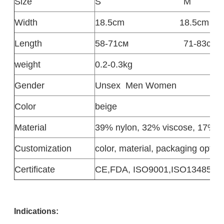
Size
S
M
Width
18.5cm
18.5cm
Length
58-71см
71-83см
weight
0.2-0.3kg
Gender
Unsex
Men Women
Color
beige
Material
39% nylon, 32% viscose, 17% el
Customization
color, material, packaging option
Certificate
CE,FDA, ISO9001,ISO13485
Indicatio
ns: