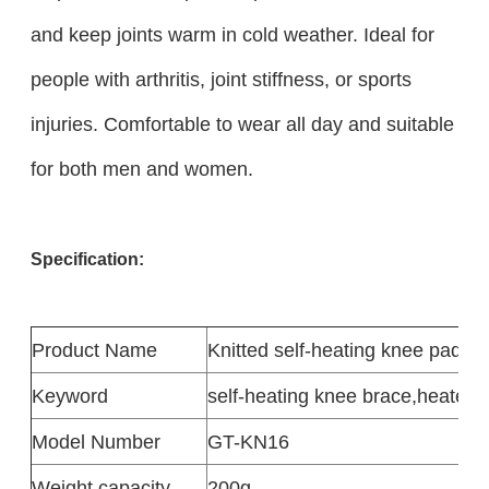
and keep joints warm in cold weather. Ideal for
people with arthritis, joint stiffness, or sports
injuries. Comfortable to wear all day and suitable
for both men and women.
Specification:
Product
Name
Knitted self-heating knee pads
Keyword
self-heating knee brace
,
heated k
Model Number
GT-KN16
Weight capacity
200g