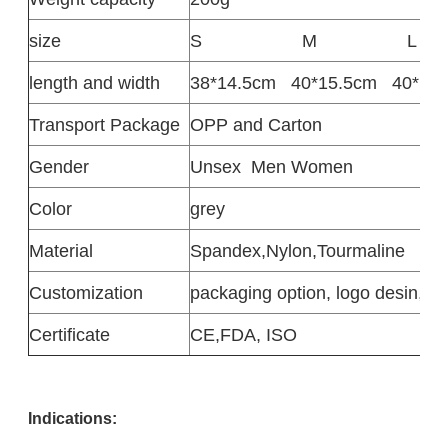
size
S
M
L
length and width
38*14.5cm
40*15.5cm
40*17
Transport Package
OPP and Carton
Gender
Unsex
Men Women
Color
grey
Material
Spandex,Nylon,Tourmaline
Customization
packaging option, logo desin,siz
Certificate
CE,FDA, ISO
Indications: