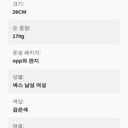
크기:
26CM
순 중량:
170g
운송 패키지:
opp와 판지
성별:
넥스 남성 여성
색상:
검은색
재료: