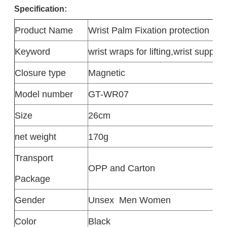
Specification:
Product
Name
Wrist Palm Fixation protection
Keyword
wrist wraps for lifting,wrist support
Closure type
Magnetic
Model number
GT-WR07
Size
26cm
net weight
170g
Transport
OPP and Carton
Package
Gender
Unsex
Men Women
Color
Black