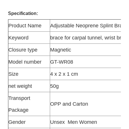
Specification:
Product
Name
Adjustable Neoprene Splint Brace
Keyword
brace for carpal tunnel, wrist brac
Closure type
Magnetic
Model number
GT-WR08
Size
4 x 2 x 1 cm
net weight
50g
Transport
OPP and Carton
Package
Gender
Unsex
Men Women