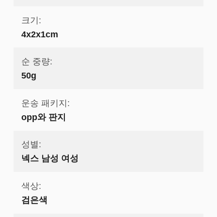
크기:
4x2x1cm
순 중량:
50g
운송 패키지:
opp와 판지
성별:
넥스 남성 여성
색상:
검은색