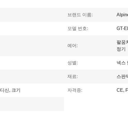
브랜드 이름:
Alpi
모델 번호:
GT-E
팔꿈치
예어:
정기
성별:
넥스 
재료:
스판
 디신, 크기
자격증:
CE, 