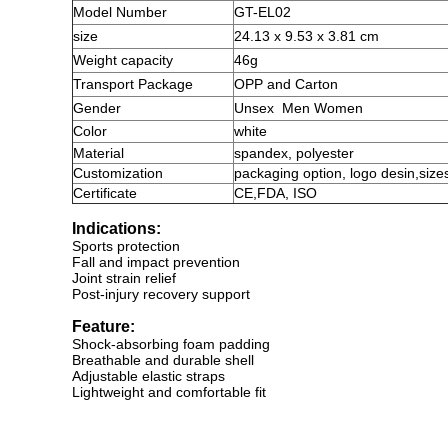
Model Number
GT-EL02
size
‎24.13 x 9.53 x 3.81 cm
Weight capacity
46g
Transport Package
OPP and Carton
Gender
Unsex
Men Women
Color
white
Material
spandex, polyester
Customization
packaging option, logo desin,size
Certificate
CE,FDA, ISO
Indications:
Sports protection
Fall and impact prevention
Joint strain relief
Post-injury recovery support
Feature:
Shock-absorbing foam padding
Breathable and durable shell
Adjustable elastic straps
Lightweight and comfortable fit