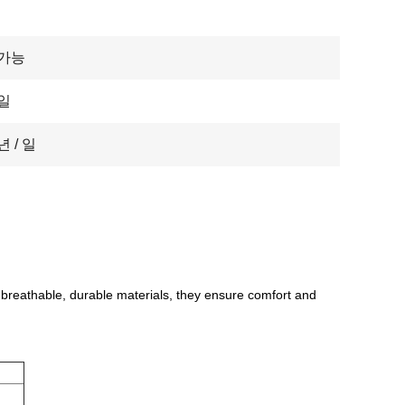
 가능
 일
년 / 일
 breathable, durable materials, they ensure comfort and