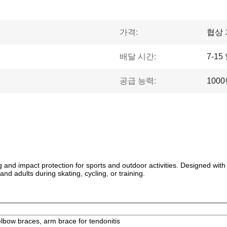
가격:
협상
배달 시간:
7-15
공급 능력:
1000
 and impact protection for sports and outdoor activities. Designed with
s and adults during skating, cycling, or training.
elbow braces, arm brace for tendonitis