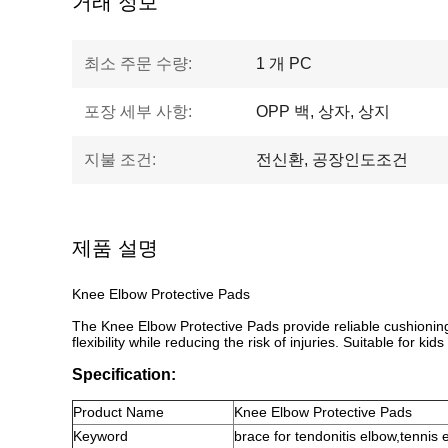
거래 정보
최소 주문 수량:
1 개 PC
포장 세부 사항:
OPP 백, 상자, 상지
지불 조건:
전신환, 공장인도조건
제품 설명
Knee Elbow Protective Pads
The Knee Elbow Protective Pads provide reliable cushioning
flexibility while reducing the risk of injuries. Suitable for kid
Specification:
Product
Name
Knee Elbow Protective Pads
Keyword
brace for tendonitis elbow,tennis 