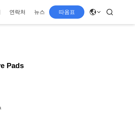
개
연락처
뉴스
따옴표
ve Pads
a